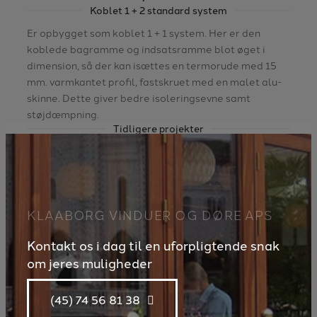
Koblet 1 + 2 standard system
Er opbygget som koblet 1 + 1 system. Her er den
koblede bagramme og indsatsramme blot øget i
dimension, så der kan isættes en termorude med 15
mm. varmkantet profil, fastskruet med en malet alu-
skinne. Dette giver bedre isoleringsevne samt
støjdæmpning.
Tidligere projekter
KLAABORG VINDUER OG DØRE APS
Kontakt os i dag til en uforpligtende snak
om jeres muligheder
(45) 74 56 81 38