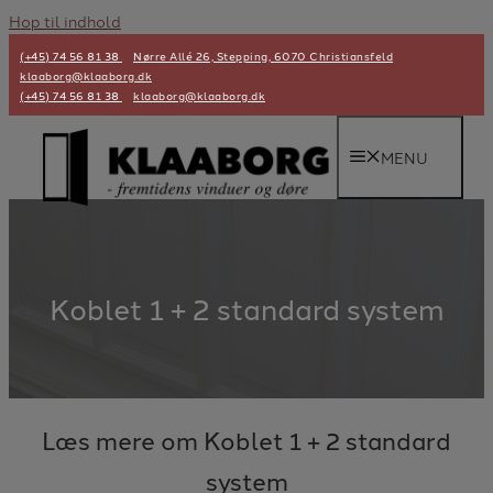
Hop til indhold
(+45) 74 56 81 38
Nørre Allé 26, Stepping, 6070 Christiansfeld
klaaborg@klaaborg.dk
(+45) 74 56 81 38
klaaborg@klaaborg.dk
MENU
Koblet 1 + 2 standard system
Læs mere om Koblet 1 + 2 standard
system